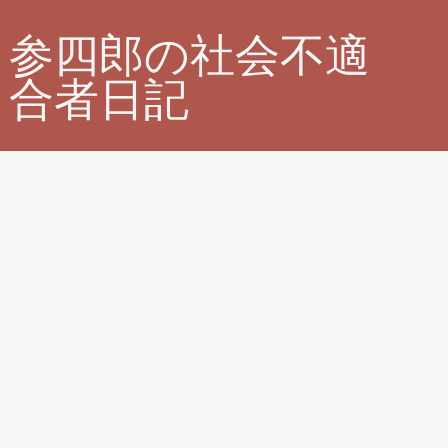
参四郎の社会不適
合者日記