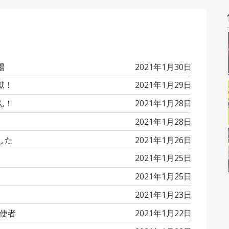
投
場
2021年1月30日
稿
投
獄！
2021年1月29日
日
稿
投
ん！
2021年1月28日
日
稿
投
2021年1月28日
日
稿
投
した
2021年1月26日
日
稿
投
2021年1月25日
日
稿
投
2021年1月25日
日
稿
投
2021年1月23日
日
稿
投
使者
2021年1月22日
日
稿