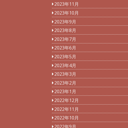
2023年11月
2023年10月
2023年9月
2023年8月
2023年7月
2023年6月
2023年5月
2023年4月
2023年3月
2023年2月
2023年1月
2022年12月
2022年11月
2022年10月
2022年9月