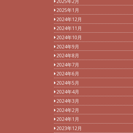
2025年2月
2025年1月
2024年12月
2024年11月
2024年10月
2024年9月
2024年8月
2024年7月
2024年6月
2024年5月
2024年4月
2024年3月
2024年2月
2024年1月
2023年12月