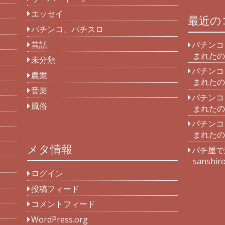
エッセイ
最近の
パチンコ、パチスロ
昔話
パチンコ
まれたの
未分類
パチンコ
農業
まれたの
音楽
パチンコ
風俗
まれたの
パチンコ
まれたの
メタ情報
パチ屋で
sanshir
ログイン
投稿フィード
コメントフィード
WordPress.org