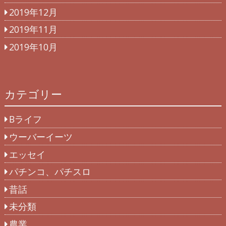
2019年12月
2019年11月
2019年10月
カテゴリー
Bライフ
ウーバーイーツ
エッセイ
パチンコ、パチスロ
昔話
未分類
農業