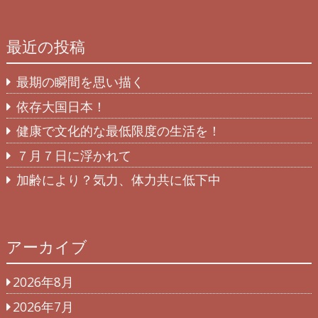
最近の投稿
最期の瞬間を思い描く
依存大国日本！
健康で文化的な最低限度の生活を！
７月７日に浮かれて
加齢により？気力、体力共に低下中
アーカイブ
2026年8月
2026年7月