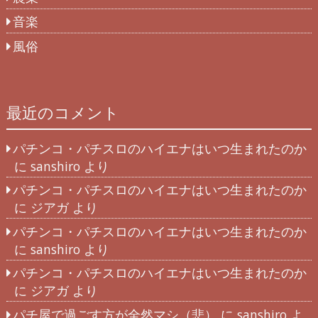
音楽
風俗
最近のコメント
パチンコ・パチスロのハイエナはいつ生まれたのか
に
sanshiro
より
パチンコ・パチスロのハイエナはいつ生まれたのか
に
ジアガ
より
パチンコ・パチスロのハイエナはいつ生まれたのか
に
sanshiro
より
パチンコ・パチスロのハイエナはいつ生まれたのか
に
ジアガ
より
パチ屋で過ごす方が全然マシ（悲）
に
sanshiro
よ