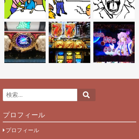
Search
プロフィール
プロフィール