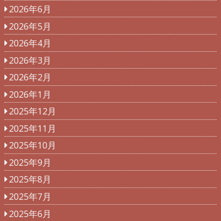
2026年6月
2026年5月
2026年4月
2026年3月
2026年2月
2026年1月
2025年12月
2025年11月
2025年10月
2025年9月
2025年8月
2025年7月
2025年6月