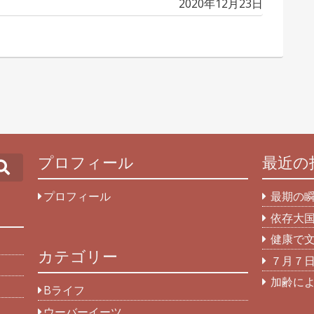
投
2020年12月23日
日
稿
日
プロフィール
最近の
Search
プロフィール
最期の
依存大
健康で
カテゴリー
７月７
加齢に
Bライフ
ウーバーイーツ