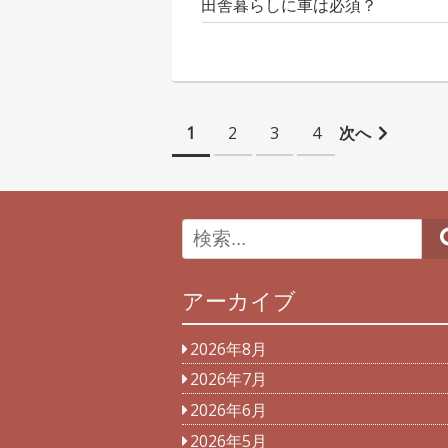
田舎暮らしに車は必須？
投
1
2
3
4
次へ
稿
ナ
ビ
ゲ
アーカイブ
ー
シ
2026年8月
2026年7月
ョ
2026年6月
ン
2026年5月