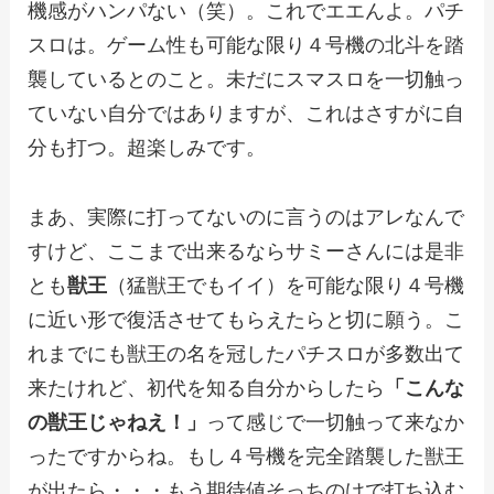
機感がハンパない（笑）。これでエエんよ。パチ
スロは。ゲーム性も可能な限り４号機の北斗を踏
襲しているとのこと。未だにスマスロを一切触っ
ていない自分ではありますが、これはさすがに自
分も打つ。超楽しみです。
まあ、実際に打ってないのに言うのはアレなんで
すけど、ここまで出来るならサミーさんには是非
とも
獣王
（猛獣王でもイイ）を可能な限り４号機
に近い形で復活させてもらえたらと切に願う。こ
れまでにも獣王の名を冠したパチスロが多数出て
来たけれど、初代を知る自分からしたら
「こんな
の獣王じゃねえ！」
って感じで一切触って来なか
ったですからね。もし４号機を完全踏襲した獣王
が出たら・・・もう期待値そっちのけで打ち込む