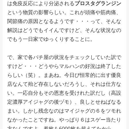
は免疫反応により分泌される
プロスタグランジン
という物質の影響らしい。これが頭痛や筋肉痛、
関節痛の原因となるようです・・・って、そんな
解説はどうでもイイんですけど、そんな状況なの
でもう一日家でゆっくりすることに。
で、家で各パチ屋の状況をチェックしていた訳で
すけど・・・どうやらマルハンの好況は終了した
らしい（笑）。まあね。今日び恒常的に出す優良
店なんて殆ど存在しないだろうし、それは仕方な
い。一応自分もその恩恵を受けれた訳だし（高設
定濃厚アイジャグの後ヅモ）、良しとせねばなる
まい。しかし残念なのはマイジャグの６をツモれ
なかったことですね。やっぱり６はスゲー当たり
方なんですよ。差枚も6000枚を超えてたから