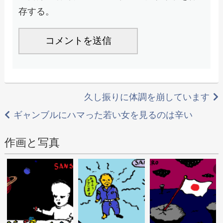
存する。
投
久し振りに体調を崩しています
稿
ギャンブルにハマった若い女を見るのは辛い
ナ
作画と写真
ビ
ゲ
ー
シ