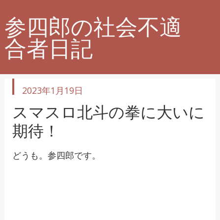
参四郎の社会不適
合者日記
投
2023年1月19日
稿
日
スマスロ北斗の拳に大いに
期待！
どうも。参四郎です。