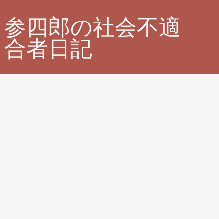
参四郎の社会不適
合者日記