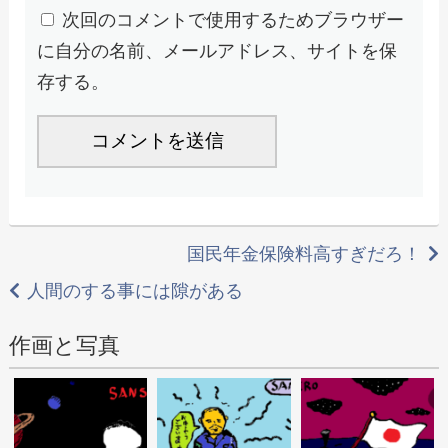
次回のコメントで使用するためブラウザー
に自分の名前、メールアドレス、サイトを保
存する。
投
国民年金保険料高すぎだろ！
稿
人間のする事には隙がある
ナ
作画と写真
ビ
ゲ