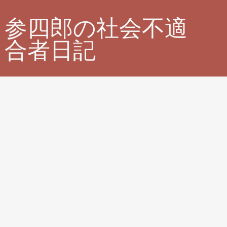
参四郎の社会不適
合者日記