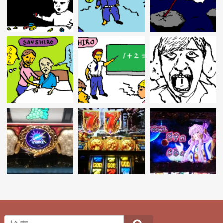
ー
シ
ョ
ン