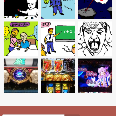
ー
シ
ョ
ン