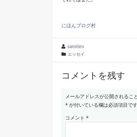
にほんブログ村
投
sanshiro
稿
カ
エッセイ
者
テ
ゴ
コメントを残す
リ
ー
メールアドレスが公開されるこ
*
が付いている欄は必須項目で
コメント
*