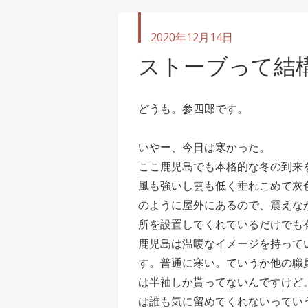
投
2020年12月14日
稿
ストーブって結
日
どうも。参四郎です。
いやー、今日は寒かった。
ここ鹿児島でも本格的な冬の到来
風も強いし雲も低く垂れこめて灰
のように屋外にあるので、震えな
所を設置してくれているだけでも
鹿児島は温暖なイメージを持って
す。普通に寒い。ていうか他の職
は半袖しか貰ってないんですけど
は誰も気に留めてくれないってい