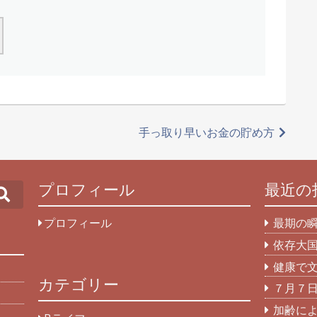
手っ取り早いお金の貯め方
プロフィール
最近の
Search
プロフィール
最期の
依存大
健康で
カテゴリー
７月７
加齢に