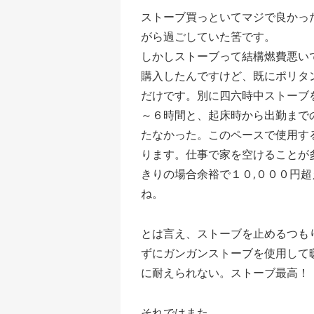
ストーブ買っといてマジで良かっ
がら過ごしていた筈です。
しかしストーブって結構燃費悪い
購入したんですけど、既にポリタ
だけです。別に四六時中ストーブ
～６時間と、起床時から出勤まで
たなかった。このペースで使用す
ります。仕事で家を空けることが
きりの場合余裕で１０,０００円
ね。
とは言え、ストーブを止めるつも
ずにガンガンストーブを使用して
に耐えられない。ストーブ最高！
それではまた。