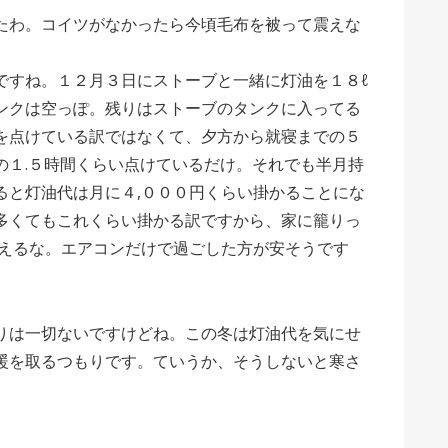
たわ。コイツがなかったら今頃毛布を被って震えな
ですね。１２月３日にストーブと一緒に灯油を１８ℓ
ンクは空っぽ。残りはストーブのタンクに入ってる
を点けている訳ではなくて、夕方から就寝までの５
の１.５時間くらい点けているだけ。それでも半月持
ると灯油代は月に４,０００円くらい掛かることにな
多くてもこれくらい掛かる訳ですから、家に籠りっ
超えるな。エアコンだけで過ごした方が安そうです
りは一切ないですけどね。この冬は灯油代を気にせ
暖を取るつもりです。ていうか、そうしないと寒さ