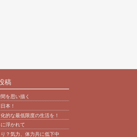
投稿
瞬間を思い描く
国日本！
文化的な最低限度の生活を！
日に浮かれて
より？気力、体力共に低下中