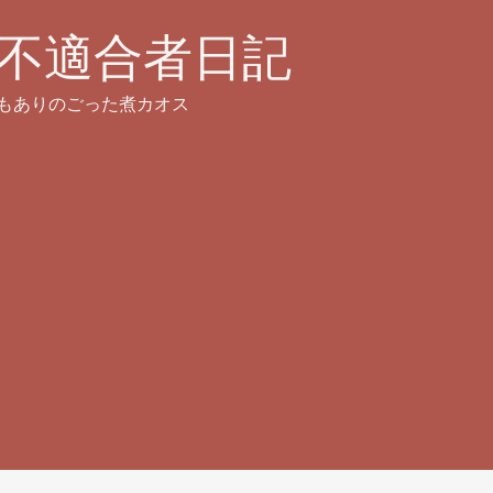
不適合者日記
もありのごった煮カオス