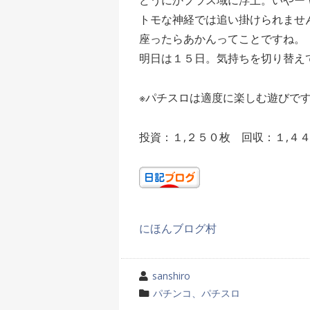
どうにかプラス域に浮上。いやー
トモな神経では追い掛けられませ
座ったらあかんってことですね。
明日は１５日。気持ちを切り替え
※パチスロは適度に楽しむ遊びで
投資：１,２５０枚 回収：１,４
にほんブログ村
投
sanshiro
稿
カ
パチンコ、パチスロ
者
テ