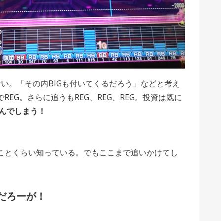
こない。「その内BIGも付いてくるだろう」などと考え
EG。さらに追うもREG、REG、REG。投資は既に
んでしまう！
ことくらい知っている。でもここまで追いかけてし
だろーが！