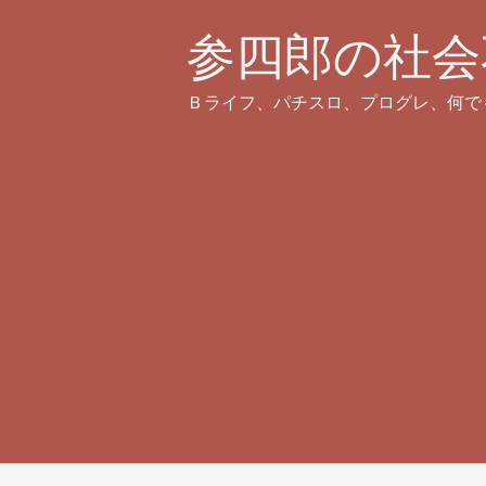
参四郎の社会
Ｂライフ、パチスロ、プログレ、何で