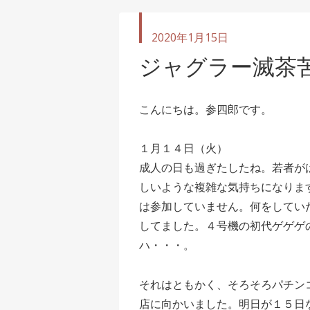
投
2020年1月15日
稿
ジャグラー滅茶
日
こんにちは。参四郎です。
１月１４日（火）
成人の日も過ぎたしたね。若者が
しいような複雑な気持ちになりま
は参加していません。何をしてい
してました。４号機の初代ゲゲゲ
ハ・・・。
それはともかく、そろそろパチン
店に向かいました。明日が１５日