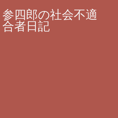
参四郎の社会不適
合者日記