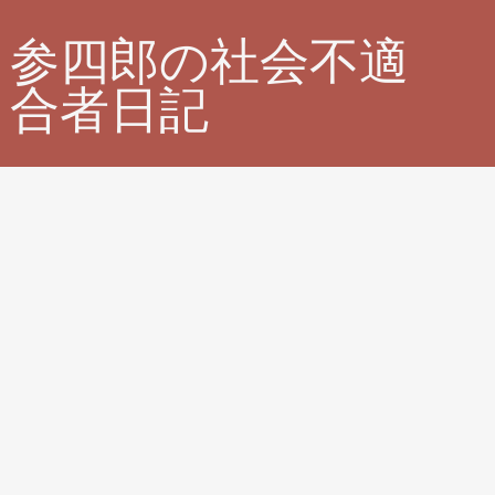
参四郎の社会不適
合者日記