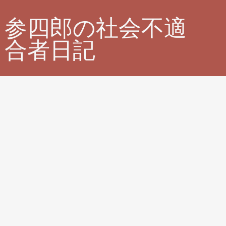
参四郎の社会不適
合者日記