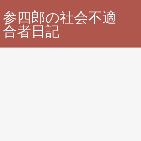
参四郎の社会不適
合者日記