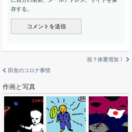
存する。
投
祝？体重増加！
稿
田舎のコロナ事情
ナ
作画と写真
ビ
ゲ
ー
シ