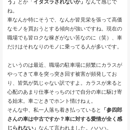
う」
とか「
イタズラされないか」
なんて感じで
ね。
車なんか特にそうで、なんか皆見栄を張って高価
なモノを買おうとする傾向が強いですね。現在の
職場でも皆ロクな稼ぎがない筈なのに（笑）、車
だけはそれなりのモノに乗ってる人が多いです。
というのは最近、職場の駐車場に頻繁にカラスが
やってきて車を突っ突き回す被害が頻発してお
り、皆気が気じゃない訳ですよ。カラスが来ると
心配のあまり仕事そっちのけで自分の車に駆け寄
る始末。車ごときでホント情けねぇ。
そんな中、私一人落ち着き払っていると
「参四郎
さんの車は中古ですか？車に対する愛情が全く感
じられない」
なんて言われました。ハハハ。