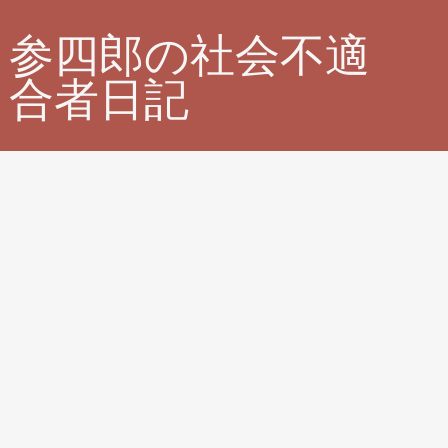
参四郎の社会不適
合者日記