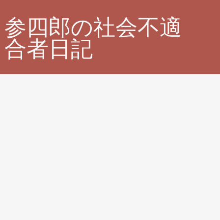
参四郎の社会不適
合者日記