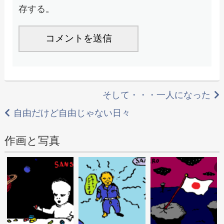
存する。
投
そして・・・一人になった
稿
自由だけど自由じゃない日々
ナ
作画と写真
ビ
ゲ
ー
シ