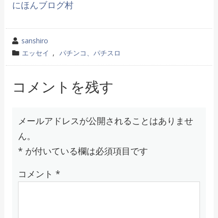
にほんブログ村
投
sanshiro
稿
カ
エッセイ
,
パチンコ、パチスロ
者
テ
ゴ
コメントを残す
リ
ー
メールアドレスが公開されることはありませ
ん。
*
が付いている欄は必須項目です
コメント
*