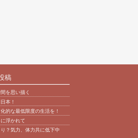
投稿
瞬間を思い描く
国日本！
文化的な最低限度の生活を！
日に浮かれて
より？気力、体力共に低下中