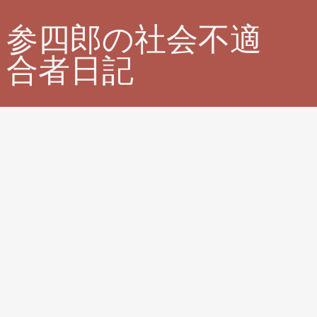
参四郎の社会不適
合者日記