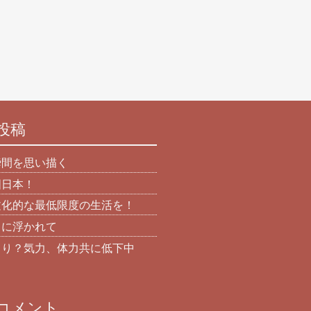
投稿
瞬間を思い描く
国日本！
文化的な最低限度の生活を！
日に浮かれて
より？気力、体力共に低下中
コメント