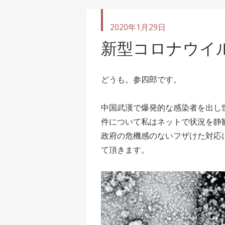
投
2020年1月29日
稿
新型コロナウイ
日
どうも。参四郎です。
中国武漢で爆発的な感染者を出し
件について私はネットで状況を静
政府の危機感のないフザけた対応
て頂きます。