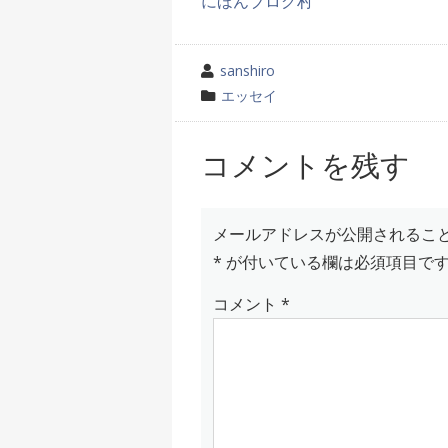
にほんブログ村
投
sanshiro
稿
カ
エッセイ
者
テ
ゴ
コメントを残す
リ
ー
メールアドレスが公開されるこ
*
が付いている欄は必須項目で
コメント
*