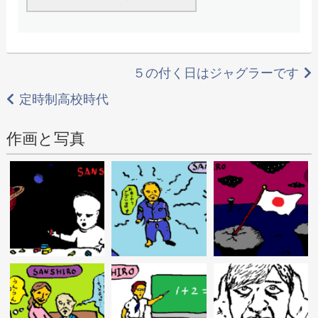
投
５の付く日はジャグラーです
稿
定時制高校時代
ナ
作画と写真
ビ
ゲ
ー
シ
ョ
ン