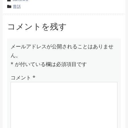
稿
カ
昔話
者
テ
ゴ
コメントを残す
リ
ー
メールアドレスが公開されることはありませ
ん。
*
が付いている欄は必須項目です
コメント
*