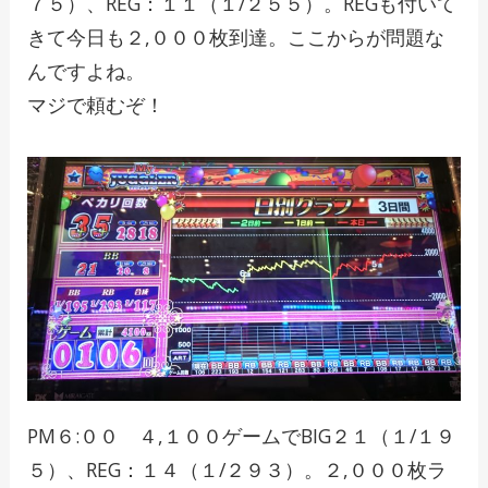
７５）、REG：１１（１/２５５）。REGも付いて
きて今日も２,０００枚到達。ここからが問題な
んですよね。
マジで頼むぞ！
PM６:００ ４,１００ゲームでBIG２１（１/１９
５）、REG：１４（１/２９３）。２,０００枚ラ