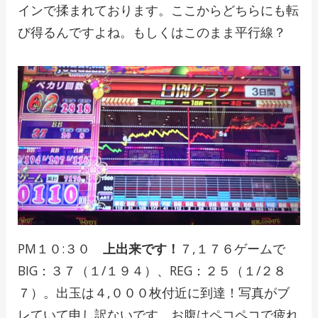
インで揉まれております。ここからどちらにも転
び得るんですよね。もしくはこのまま平行線？
PM１０:３０
上出来です！
７,１７６ゲームで
BIG：３７（１/１９４）、REG：２５（１/２８
７）。出玉は４,０００枚付近に到達！写真がブ
レていて申し訳ないです。お腹はペコペコで疲れ