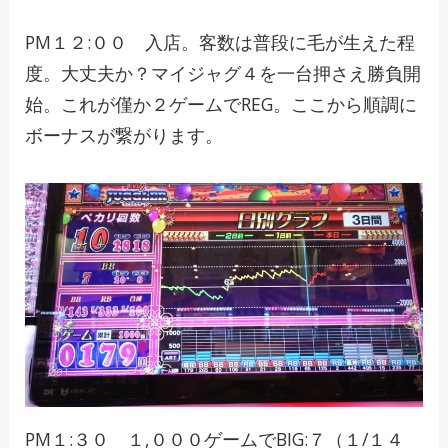
PM１２:００ 入店。客数は普段に毛が生えた程
度。大丈夫か？マイジャグ４を一台押さえ勝負開
始。これが僅か２ゲームでREG。ここから順調に
ボーナスが繋がります。
PM１:３０ １,０００ゲームでBIG:７（１/１４