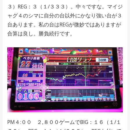
３）REG：３（１/３３３）。中々ですな。マイジ
ャグ４のシマに自分の台以外にかなり強い台が３
台あります。私の台はREGが微妙ではありますが
合算は良し。勝負続行です。
PM４:００ ２,８００ゲームでBIG：１６（１/１