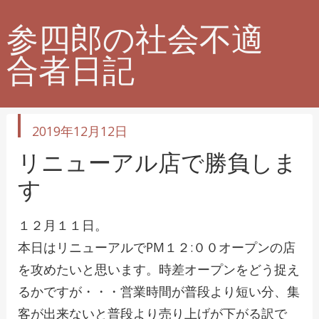
参四郎の社会不適
合者日記
投
2019年12月12日
稿
日
リニューアル店で勝負しま
す
１２月１１日。
本日はリニューアルでPM１２:００オープンの店
を攻めたいと思います。時差オープンをどう捉え
るかですが・・・営業時間が普段より短い分、集
客が出来ないと普段より売り上げが下がる訳で