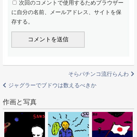
次回のコメントで使用するためブラウザー
に自分の名前、メールアドレス、サイトを保
存する。
投
そらパチンコ流行らんわ
稿
ジャグラーでブドウは数えるべきか
ナ
作画と写真
ビ
ゲ
ー