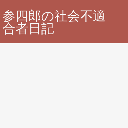
参四郎の社会不適
合者日記