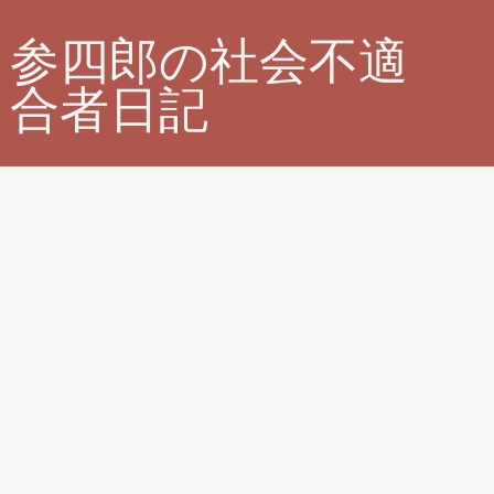
参四郎の社会不適
合者日記