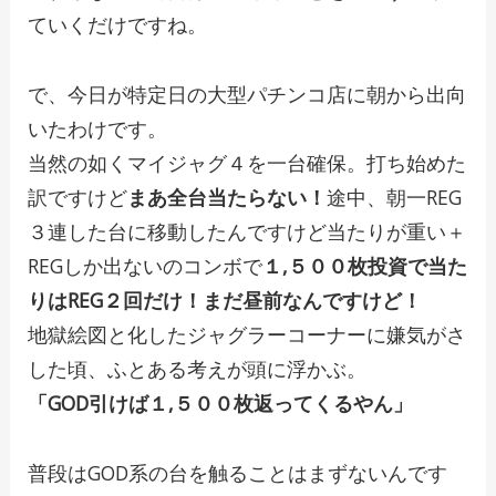
ていくだけですね。
で、今日が特定日の大型パチンコ店に朝から出向
いたわけです。
当然の如くマイジャグ４を一台確保。打ち始めた
訳ですけど
まあ全台当たらない！
途中、朝一REG
３連した台に移動したんですけど当たりが重い＋
REGしか出ないのコンボで
１,５００枚投資で当た
りはREG２回だけ！まだ昼前なんですけど！
地獄絵図と化したジャグラーコーナーに嫌気がさ
した頃、ふとある考えが頭に浮かぶ。
「GOD引けば１,５００枚返ってくるやん」
普段はGOD系の台を触ることはまずないんです