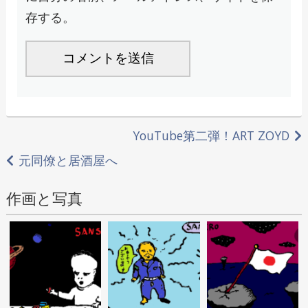
存する。
投
YouTube第二弾！ART ZOYD
稿
元同僚と居酒屋へ
ナ
作画と写真
ビ
ゲ
ー
シ