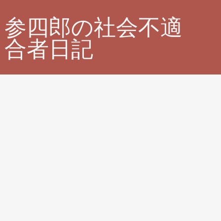
参四郎の社会不適
合者日記