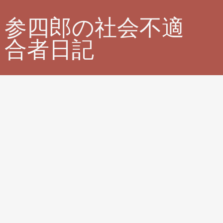
参四郎の社会不適
合者日記