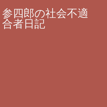
参四郎の社会不適
合者日記