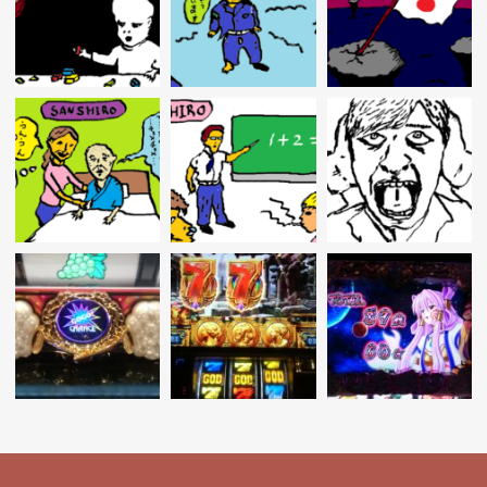
ー
シ
ョ
ン