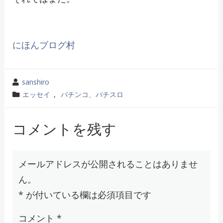
にほんブログ村
投
sanshiro
稿
カ
エッセイ
,
パチンコ、パチスロ
者
テ
ゴ
コメントを残す
リ
ー
メールアドレスが公開されることはありませ
ん。
*
が付いている欄は必須項目です
コメント
*