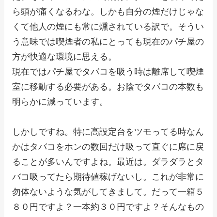
ら頭が痛くなるわな。しかも自分の煙だけじゃな
くて他人の煙にも常に燻されている訳で。そうい
う意味では喫煙者の私にとっても現在のパチ屋の
方が快適な環境に思える。
現在ではパチ屋でタバコを吸う時は離席して喫煙
室に移動する必要がある。お陰でタバコの本数も
明らかに減っています。
しかしですね。特に高設定台をツモってる時なん
かはタバコをホンの数回だけ吸って直ぐに席に戻
ることが多いんですよね。最近は。ダラダラとタ
バコ吸ってたら期待値稼げないし。これが非常に
勿体ないような気がしてきまして。だって一箱５
８０円ですよ？一本約３０円ですよ？そんなもの