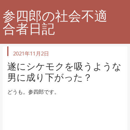
参四郎の社会不適
合者日記
投
2021年11月2日
稿
日
遂にシケモクを吸うような
男に成り下がった？
どうも。参四郎です。