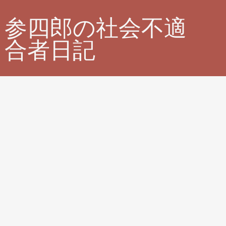
参四郎の社会不適
合者日記