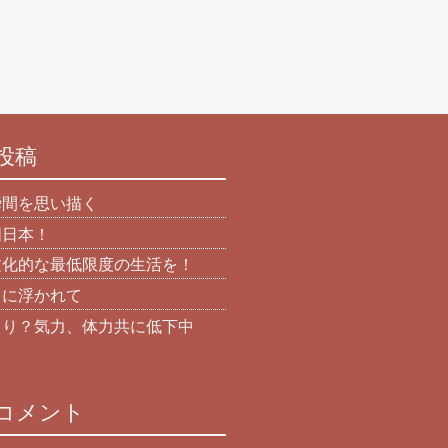
投稿
瞬間を思い描く
国日本！
文化的な最低限度の生活を！
日に浮かれて
より？気力、体力共に低下中
コメント