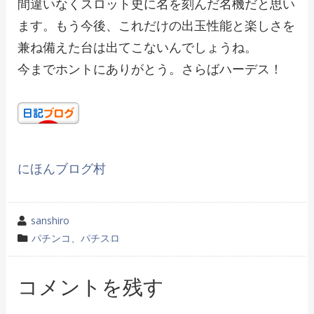
間違いなくスロット史に名を刻んだ名機だと思い
ます。もう今後、これだけの出玉性能と楽しさを
兼ね備えた台は出てこないんでしょうね。
今までホントにありがとう。さらばハーデス！
にほんブログ村
投
sanshiro
稿
カ
パチンコ、パチスロ
者
テ
ゴ
コメントを残す
リ
ー