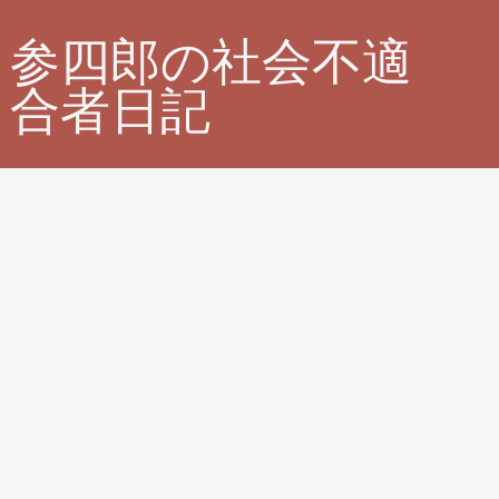
参四郎の社会不適
合者日記