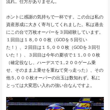
流れ。仕方がありません。
ホントに感謝の気持ちで一杯です。この台は私の
資産形成に大きく寄与してくれました。私は過去
にこの台で万枚オーバーを３回経験しています。
１回目は１８,０００枚（GODを５回引い
た！）、２回目は１５,０００枚（GODを３回引
いた！）、３回目は今年の夏頃で１１,０００枚
（確定役なし、ハーデスで１,２００ゲーム乗
せ、そのまま上乗せを重ねて突っ走った）、その
他５,０００枚オーバーの出玉は数知れず。私に
とっては大変思い入れの強い台なんですよ。