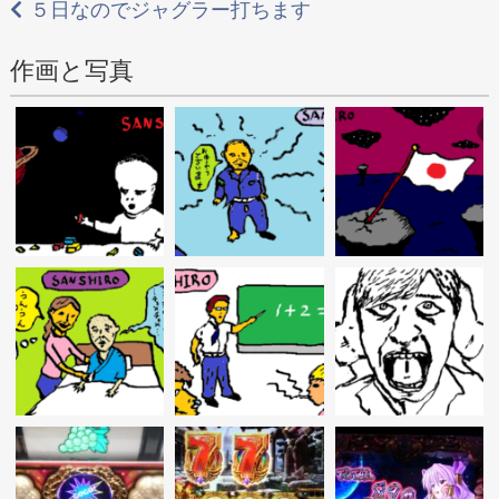
稿
５日なのでジャグラー打ちます
ナ
作画と写真
ビ
ゲ
ー
シ
ョ
ン