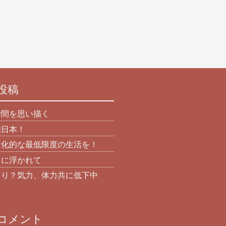
投稿
瞬間を思い描く
国日本！
文化的な最低限度の生活を！
日に浮かれて
より？気力、体力共に低下中
コメント