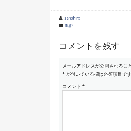
投
sanshiro
稿
カ
風俗
者
テ
ゴ
コメントを残す
リ
ー
メールアドレスが公開されるこ
*
が付いている欄は必須項目で
コメント
*