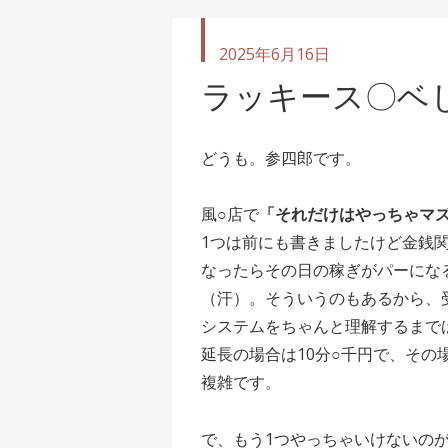
投
2025年6月16日
稿
ラッキース〇ベ
日
どうも。参四郎です。
風○店で
「それだけはやっちゃマ
1つは前にも書きましたけど金銭
なったらその日の稼ぎがパーにな
（汗）。そういうのもあるから、
システムをちゃんと理解するまで
延長の場合は10分○千円で、そ
複雑です。
で、もう1つやっちゃいけないの